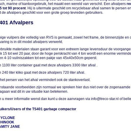
ch, marine of kantoorgebruik, het maakt een wereld van verschil. Een afvalpers
re
5 tot 90 procent
. Hij is uitermate geschikt om recyclebaar afval samen te persen en
 de afvalpers geschikt voor een grote groep tevreden gebruikers.
401 Afvalpers
ige vuilpers die volledig van RVS is gemaakt, zowel het frame, de binnenzijde en 
varing is in dit model afvalpers verwerkt.
bruikte materialen staan garant voor een extreem lange levensduur de voorganger
 15 tot wel 20 jaar, door de hoge perskracht van 4 ton wordt een enorme vermind
n 4-10 vuilniszakken tot een pakje van 45x40x50cm geperst.
n 1100 liter container gaat met deze afvalpers 3300 liter afval .
n 240 liter kliko gaat met deze afvalpers 720 liter afval.
het persen van het afval vermindert ook de stankoverlast.
staande voorbeelden zijn normaal we spreken hier dus niet over de zogenaamde 
nagaan wat dit in uw situatie kan betekenen.
n u meer informatie wenst dan kunt u deze aanvragen via info@treco-star.nl of bel
uikers/Users of the TS401 garbage compactor
CYCLONE
CHINOOK
AMITY JANE