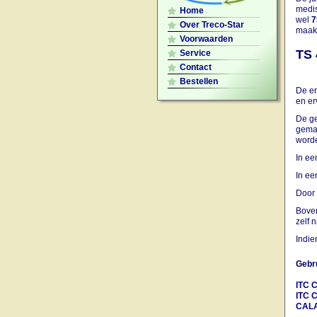
medis
Home
wel
7
Over Treco-Star
maakt
Voorwaarden
TS 
Service
Contact
Bestellen
De en
en er
De ge
gemak
worde
In ee
In ee
Door 
Boven
zelf 
Indie
Gebr
ITC 
ITC 
CAL