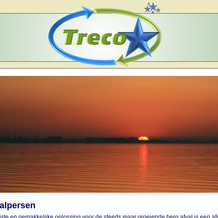
alpersen
iste en gemakkelijke oplossing voor de steeds maar groeiende berg afval is een afv