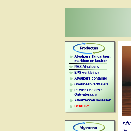
Afvalpers Tandartsen,
maritiem en keuken
RVS Afvalpers
EPS verkleiner
Afvalpers container
Gootsteenvermalers
Persen / Balers /
Ontwateraars
Afvalzakken bestellen
Gebruikt
Afv
De ju