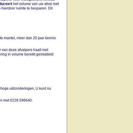
duceert
het volume van uw afval met
 hierdoor ruimte te besparen. Dit
de mantel, meer dan 20 jaar kennis
 van deze afvalpers haalt met
ering in volume bereikt gemiddeld
hoge uitzonderingen, U kunt nu
len met 0228.596640.